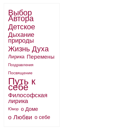
Выбор
Автора
Детское
Дыхание
природы
Жизнь Духа
Перемены
Лирика
Поздравления
Посвящение
Путь к
себе
Философская
лирика
о Доме
Юмор
о Любви
о себе