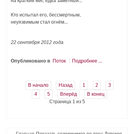
на краткий миг, едва заметный...
Кто испытал его, бессмертным,
неуязвимым стал огнём...
22 сентября 2012 года
Опубликовано в
Поток
Подробнее ...
В начало
Назад
1
2
3
4
5
Вперёд
В конец
Страница 1 из 5
Главная
Показать содержимое по тегу: Детское