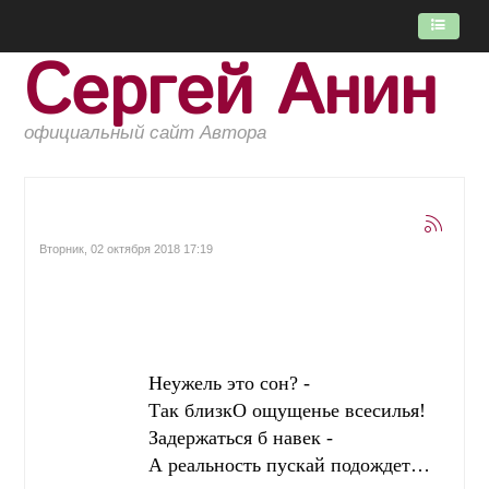
Сергей Анин
ГЛАВНАЯ
ПОТОК
официальный сайт Автора
КНИГИ
ОБ АВТОРЕ
Вторник, 02 октября 2018 17:19
Неужель это сон? -
Так близкО ощущенье всесилья!
Задержаться б навек -
А реальность пускай подождет…