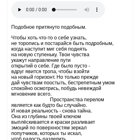
Подобное притянуто подобным.
Чтобы хоть что-то о себе узнать,
не торопись и постарайся быть подробным,
когда наступит миг себя поднять
на новую ступеньку. Твои чувства
укажут направление пути
открытий о себе. Где было пусто -
вдруг явится тропа, чтобы взойти
на новый горизонт. Но только прежде
дай чувствам поостыть, бестрепетным умом
спокойно осмотрись, побудь невеждой
мгновение всего.
Пространства перелом
является как будто бы случайно.
И новая реальность - снова тайна.
Она из глубины твоей ключом
выплёскивается и краски разливает
эмоций по поверхностям зеркал
попутчиков, которых ты искал,
чтоб радость разделить.